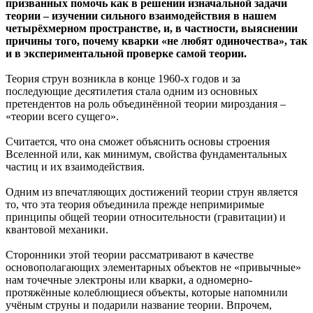
призванных помочь как в решении изначальной задачи
теории – изучении сильного взаимодействия в нашем
четырёхмерном пространстве, и, в частности, выяснении
причины того, почему кварки «не любят одиночества», так
и в экспериментальной проверке самой теории.
Теория струн возникла в конце 1960-х годов и за
последующие десятилетия стала одним из основных
претендентов на роль объединённой теории мироздания –
«теории всего сущего».
Считается, что она сможет объяснить основы строения
Вселенной или, как минимум, свойства фундаментальных
частиц и их взаимодействия.
Одним из впечатляющих достижений теории струн является
то, что эта теория объединила прежде непримиримые
принципы общей теории относительности (гравитации) и
квантовой механики.
Сторонники этой теории рассматривают в качестве
основополагающих элементарных объектов не «привычные»
нам точечные электроны или кварки, а одномерно-
протяжённые колеблющиеся объекты, которые напомнили
учёным струны и подарили название теории. Впрочем,