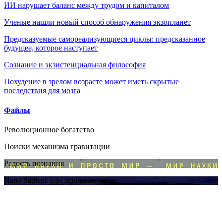
ИИ нарушает баланс между трудом и капиталом
Ученые нашли новый способ обнаружения экзопланет
Предсказуемые самореализующиеся циклы: предсказанное
будущее, которое наступает
Сознание и экзистенциальная философия
Похудение в зрелом возрасте может иметь скрытые
последствия для мозга
Файлы
Революционное богатство
Поиски механизма гравитации
Радость познания
Nano Sapiens или молчание небес