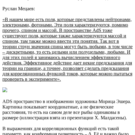
Руслан Мецаев:
«В нашем мире есть поля, которые представлены нейтронами,
электронами, фотонами. Эти поля характеризуются, помимо
прочего, спином и массой. В пространстве AdS тоже
существуют поля, которые также характеризуются массой и
спином, там также можно ввести эти понятия. Так вот в
теории струн значения спина могут быть любыми, в том числе
– дискретными, то есть целыми или полуцелыми, любыми. И
для этих полей я занимаюсь вычислением эффективного
действия. Эффективное действие дает некие предсказания для
теории на границе, а точнее, позволяет сделать предсказания
для корреляционных функций токов, которые можно пытаться
проверить в эксперименте».
ADS пространство в изображении художника Морица Эшера.
Картинка показывает координатные, а не физические
расстояния, то есть на самом деле все рыбы одинаковы в
размере (иллюстрация взята из презентации Х. Малдасены).
В выражениях для корреляционных функций есть такой
параметр, как конформная размерность – Δ. Её и важно было