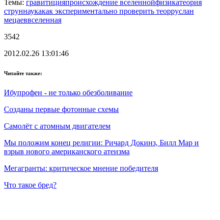
Темы:
гравитиция
происхождение вселенной
физика
теория
струн
наука
как экспериментально проверить теор
руслан
мецаев
вселенная
3542
2012.02.26 13:01:46
Читайте также:
Ибупрофен - не только обезболивание
Созданы первые фотонные схемы
Самолёт с атомным двигателем
Мы положим конец религии: Ричард Докинз, Билл Мар и
взрыв нового американского атеизма
Мегагранты: критическое мнение победителя
Что такое бред?