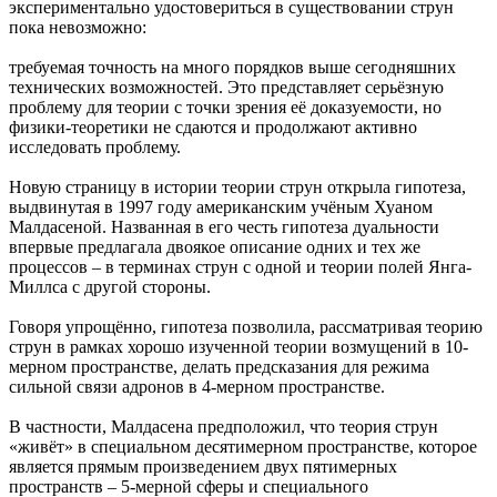
экспериментально удостовериться в существовании струн
пока невозможно:
требуемая точность на много порядков выше сегодняшних
технических возможностей. Это представляет серьёзную
проблему для теории с точки зрения её доказуемости, но
физики-теоретики не сдаются и продолжают активно
исследовать проблему.
Новую страницу в истории теории струн открыла гипотеза,
выдвинутая в 1997 году американским учёным Хуаном
Малдасеной. Названная в его честь гипотеза дуальности
впервые предлагала двоякое описание одних и тех же
процессов – в терминах струн с одной и теории полей Янга-
Миллса с другой стороны.
Говоря упрощённо, гипотеза позволила, рассматривая теорию
струн в рамках хорошо изученной теории возмущений в 10-
мерном пространстве, делать предсказания для режима
сильной связи адронов в 4-мерном пространстве.
В частности, Малдасена предположил, что теория струн
«живёт» в специальном десятимерном пространстве, которое
является прямым произведением двух пятимерных
пространств – 5-мерной сферы и специального