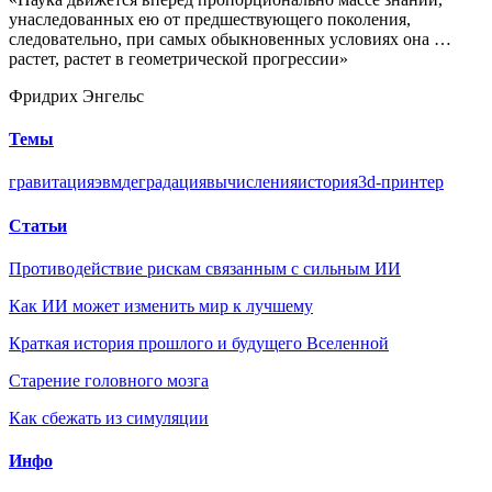
унаследованных ею от предшествующего поколения,
следовательно, при самых обыкновенных условиях она …
растет, растет в геометрической прогрессии»
Фридрих Энгельс
Темы
гравитация
эвм
деградация
вычисления
история
3d-принтер
Статьи
Противодействие рискам связанным с сильным ИИ
Как ИИ может изменить мир к лучшему
Краткая история прошлого и будущего Вселенной
Старение головного мозга
Как сбежать из симуляции
Инфо