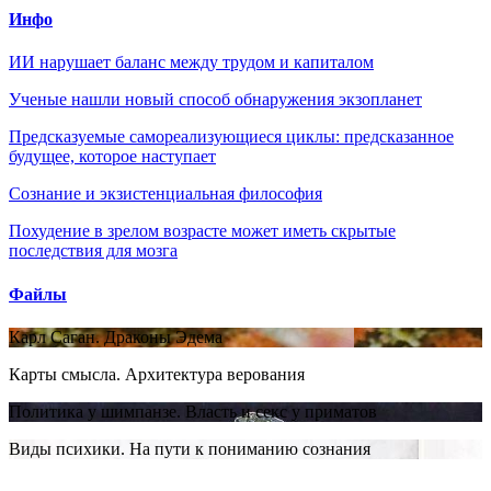
Инфо
ИИ нарушает баланс между трудом и капиталом
Ученые нашли новый способ обнаружения экзопланет
Предсказуемые самореализующиеся циклы: предсказанное
будущее, которое наступает
Сознание и экзистенциальная философия
Похудение в зрелом возрасте может иметь скрытые
последствия для мозга
Файлы
Карл Саган. Драконы Эдема
Карты смысла. Архитектура верования
Политика у шимпанзе. Власть и секс у приматов
Виды психики. На пути к пониманию сознания