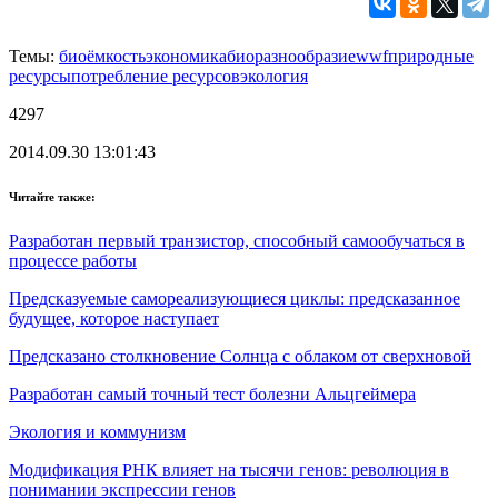
Темы:
биоёмкость
экономика
биоразнообразие
wwf
природные
ресурсы
потребление ресурсов
экология
4297
2014.09.30 13:01:43
Читайте также:
Разработан первый транзистор, способный самообучаться в
процессе работы
Предсказуемые самореализующиеся циклы: предсказанное
будущее, которое наступает
Предсказано столкновение Солнца с облаком от сверхновой
Разработан самый точный тест болезни Альцгеймера
Экология и коммунизм
Модификация РНК влияет на тысячи генов: революция в
понимании экспрессии генов