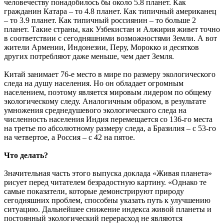
человечеству понадобилось бы около 5.8 планет. Как
гражданин Катара – то 4.8 планет. Как типичный американец
– то 3.9 планет. Как типичный россиянин – то больше 2
планет. Такие страны, как Узбекистан и Алжирия живет точно
в соответствии с сегодняшними возможностями Земли. А вот
жители Армении, Индонезии, Перу, Морокко и десятков
других потребляют даже меньше, чем дает Земля.
Китай занимает 76-е место в мире по размеру экологического
следа на душу населения. Но он обладает огромным
населением, поэтому является мировым лидером по общему
экологическому следу. Аналогичным образом, в результате
умножения среднедушевого экологического следа на
численность населения Индия перемещается со 136-го места
на третье по абсолютному размеру следа, а Бразилия – с 53-го
на четвертое, а Россия – с 42 на пятое.
Что делать?
Значительная часть этого выпуска доклада «Живая планета»
рисует перед читателем безрадостную картину. «Однако те
самые показатели, которые демонстрируют природу
сегодняшних проблем, способны указать путь к улучшению
ситуацию. Дальнейшее снижение индекса живой планеты и
постоянный экологический перерасход не являются