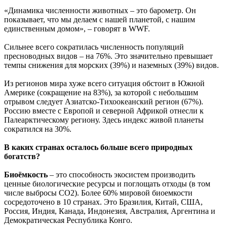
«Динамика численности животных – это барометр. Он
показывает, что мы делаем с нашей планетой, с нашим
единственным домом», – говорят в WWF.
Сильнее всего сократилась численность популяций
пресноводных видов – на 76%. Это значительно превышает
темпы снижения для морских (39%) и наземных (39%) видов.
Из регионов мира хуже всего ситуация обстоит в Южной
Америке (сокращение на 83%), за которой с небольшим
отрывом следует Азиатско-Тихоокеанский регион (67%).
Россию вместе с Европой и северной Африкой отнесли к
Палеарктическому региону. Здесь индекс живой планеты
сократился на 30%.
В каких странах осталось больше всего природных
богатств?
Биоёмкость
– это способность экосистем производить
ценные биологические ресурсы и поглощать отходы (в том
числе выбросы CO2). Более 60% мировой биоемкости
сосредоточено в 10 странах. Это Бразилия, Китай, США,
Россия, Индия, Канада, Индонезия, Австралия, Аргентина и
Демократическая Республика Конго.