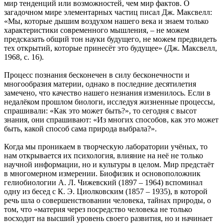
мир тенденций или возможностей, чем мир фактов. О
загадочном мире элементарных частиц писал Дж. Максвелл:
«Мы, которые дышим воздухом нашего века и знаем только
характеристики современного мышления, – не можем
предсказать общий тон науки будущего, не можем предвидеть
тех открытий, которые принесёт это будущее» (Дж. Максвелл,
1968, с. 16).
Процесс познания бесконечен в силу бесконечности и
многообразия материи, однако в последние десятилетия
замечено, что качество нашего незнания изменилось. Если в
недалёком прошлом биологи, исследуя жизненные процессы,
спрашивали: «Как это может быть?», то сегодня с высот
знания, они спрашивают: «Из многих способов, как это может
быть, какой способ сама природа выбрала?».
Когда мы проникаем в творческую лаборатории учёных, то
нам открывается их психология, влияние на неё не только
научной информации, но и культуры в целом. Мир предстаёт
в многомерном измерении. Биофизик и основоположник
гелиобиологии А. Л. Чижевский (1897 – 1964) вспоминал
одну из бесед с К. Э. Циолковским (1857 – 1935), в которой
речь шла о совершенствовании человека, тайнах природы, о
том, что «материя через посредство человека не только
восходит на высший уровень своего развития, но и начинает