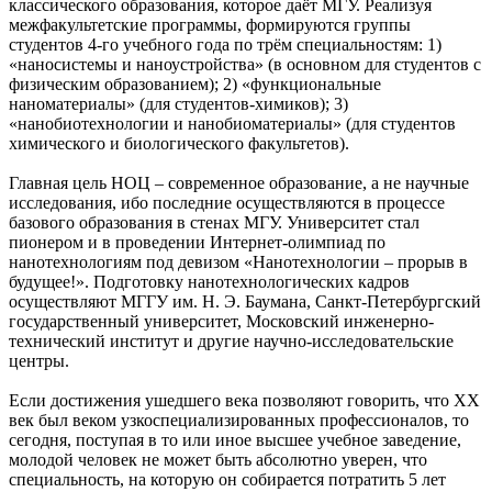
классического образования, которое даёт МГУ. Реализуя
межфакультетские программы, формируются группы
студентов 4-го учебного года по трём специальностям: 1)
«наносистемы и наноустройства» (в основном для студентов с
физическим образованием); 2) «функциональные
наноматериалы» (для студентов-химиков); 3)
«нанобиотехнологии и нанобиоматериалы» (для студентов
химического и биологического факультетов).
Главная цель НОЦ – современное образование, а не научные
исследования, ибо последние осуществляются в процессе
базового образования в стенах МГУ. Университет стал
пионером и в проведении Интернет-олимпиад по
нанотехнологиям под девизом «Нанотехнологии – прорыв в
будущее!». Подготовку нанотехнологических кадров
осуществляют МГГУ им. Н. Э. Баумана, Санкт-Петербургский
государственный университет, Московский инженерно-
технический институт и другие научно-исследовательские
центры.
Если достижения ушедшего века позволяют говорить, что XX
век был веком узкоспециализированных профессионалов, то
сегодня, поступая в то или иное высшее учебное заведение,
молодой человек не может быть абсолютно уверен, что
специальность, на которую он собирается потратить 5 лет