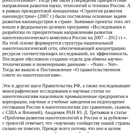
робототехники». Тогда уже были утверждены приоритетные
направления развития науки, технологий и техники России. А
в рамках президентской инициативы «Стратегия развития
наноиндустрии» (2007 г.) были поставлены основные задачи
развития наноиндустрии в стране. Значимые проекты этих лет
вошли в федеральную целевую программу «Исследования и
разработки по приоритетным направлениям развития
нанотехнологического комплекса России на 2007 – 2012 гг.».
На этой основе формируется структура национальной
нанотехнологической сети, обеспечивающей концентрацию
ресурсов соответствующих исследований, их эффективность.
Последнее обусловило создание отдела для обмена научно-
техническими и инженерными данными – «Nano – Net».
Тогда же вышло и Постановление «О правительственном
совете по нанотехнологиям».
Эти и другие шаги Правительства РФ, а также последовавшие
монографические исследования и научные статьи по
нанотехнологиям нацеливали промышленные предприятия и
корпорации, научные и учебные заведения на недопущение
отставания России в нанотехнологиях (по сравнению, скажем,
с США и Японией). Академик РАН Ю. Д. Третьяков в статье
«Проблема развития нанотехнологий в России и за рубежом»
с тревогой отмечает, что «научному сообществу нашей страны
сильно не повезло. Прежде всего потому, что оно в целом