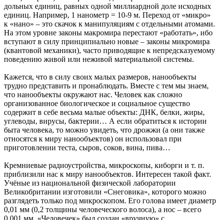
дольных единиц, равных одной миллиардной доле исходных
единиц. Например, 1 нанометр = 10-9 м. Переход от «микро»
к «нано» – это скачок к манипуляциям с отдельными атомами.
На этом уровне законы макромира перестают «работать», ибо
вступают в силу принципиально новые – законы микромира
(квантовой механики), часто приводящие к непредсказуемому
поведению живой или неживой материальной системы.
Кажется, что в силу своих малых размеров, нанообъекты
трудно представить и пронаблюдать. Вместе с тем мы знаем,
что нанообъекты окружают нас. Человек как сложно
организованное биологическое и социальное существо
содержит в себе весьма малые объекты: ДНК, белки, жиры,
углеводы, вирусы, бактерии… А если обратиться к истории
быта человека, то можно увидеть, что дрожжи (а они также
относятся к миру нанообъектов) он использовал при
приготовлении теста, сыров, соков, вина, пива…
Кремниевые радиоустройства, микроскопы, киборги и т. п.
приблизили нас к миру нанообъектов. Интересен такой факт.
Учёные из национальной физической лаборатории
Великобритании изготовили «Снеговика», которого можно
разглядеть только под микроскопом. Его голова имеет диаметр
0,01 мм (0,2 толщины человеческого волоса), а нос – всего
0,001 мм. «Человечек» был создан «вручную» с