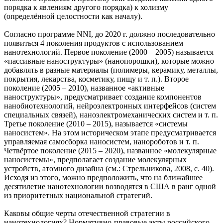
порядка к явлениям другого порядка) к холизму
(определённой целостности как началу).
Согласно программе NNI, до 2020 г. должно последовательно
появиться 4 поколения продуктов с использованием
нанотехнологий. Первое поколение (2000 – 2005) называется
«пассивные наноструктуры» (нанопорошки), которые можно
добавлять в разные материалы (полимеры, керамику, металлы,
покрытия, лекарства, косметику, пищу и т. п.). Второе
поколение (2005 – 2010), названное «активные
наноструктуры», предусматривает создание компонентов
нанобиотехнологий, нейроэлектронных интерфейсов (систем
специальных связей), наноэлектромеханических систем и т. п.
Третье поколение (2010 – 2015), называется «системы
наносистем». На этом историческом этапе предусматривается
управляемая самосборка наносистем, нанороботов и т. п.
Четвёртое поколение (2015 – 2020), названное «молекулярные
наносистемы», предполагает создание молекулярных
устройств, атомного дизайна (см.: Стрельникова, 2008, с. 40).
Исходя из этого, можно предположить, что на ближайшее
десятилетие нанотехнологии возводятся в США в ранг одной
из приоритетных национальной стратегий.
Каковы общие черты отечественной стратегии в
нанотехнологиях? Нормативно-правовые акты российского