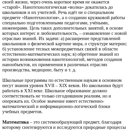
своей жизни, через очень короткое время не окажется
«старой». Нанотехнологическая «волна» докатилась до
школьников и их учителей. Речь идёт не о специальном
предмете «Нанотехнология», а о создании кружковой работы
специально подготовленными педагогами, учёными,
инженерами. Цель таких дополнительных занятий, в основе
которых интерес и любознательность, – ознакомление с новой
отраслью знаний. Их задачи: а) расширение представлений
школьников о физической картине мира, о структуре материи;
б) установление тесных межпредметных связей в области
естественно-математических наук; в) обретение знаний из
истории возникновения нанотехнологий, методов создания
нанообъектов, их применения в различных отраслях
производства, медицине, быту и т. д.
Школьные программы по естественным наукам в основном
несут знания уровня XVII – XIX веков. Но школьники будут
работать в XXI веке. Школьное образование должно
соответствовать не только сегодняшним реалиям, но и
опережать их. Особое значение имеет естественно-
математический и информационно-логический блоки
учебных предметов.
Математика
– это системообразующий предмет, благодаря
которому синтезируются и исследуются природные процессы