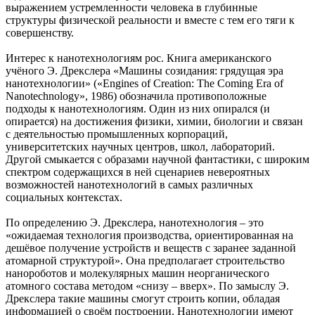
выражением устремленности человека в глубинные
структуры физической реальности и вместе с тем его тяги к
совершенству.
Интерес к нанотехнологиям рос. Книга американского
учёного Э. Дрекслера «Машины созидания: грядущая эра
нанотехнологии» («Engines of Creation: The Coming Era of
Nanotechnology», 1986) обозначила противоположные
подходы к нанотехнологиям. Один из них опирался (и
опирается) на достижения физики, химии, биологии и связан
с деятельностью промышленных корпораций,
университетских научных центров, школ, лабораторий.
Другой смыкается с образами научной фантастики, с широким
спектром содержащихся в ней сценариев невероятных
возможностей нанотехнологий в самых различных
социальных контекстах.
По определению Э. Дрекслера, нанотехнология – это
«ожидаемая технология производства, ориентированная на
дешёвое получение устройств и веществ с заранее заданной
атомарной структурой». Она предполагает строительство
нанороботов и молекулярных машин неорганического
атомного состава методом «снизу – вверх». По замыслу Э.
Дрекслера такие машины смогут строить копии, обладая
информацией о своём построении. Нанотехнологии имеют