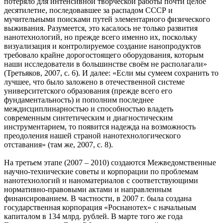
потеряло для интенсивной творческой работы почти целое
десятилетие, последовавшее за распадом СССР и
мучительными поисками путей элементарного физического
выживания. Разумеется, это касалось не только развития
нанотехнологий, но прежде всего именно их, поскольку
визуализация и контролируемое создание нанопродуктов
требовало крайне дорогостоящего оборудования, которым
наши исследователи в большинстве своём не располагали»
(Третьяков, 2007, с. 6). И далее: «Если мы сумеем сохранить то
лучшее, что было заложено в отечественной системе
университетского образования (прежде всего его
фундаментальность) и пополним последнее
междисциплинарностью и способностью владеть
современным синтетическим и диагностическим
инструментарием, то появится надежда на возможность
преодоления нашей страной нанотехнологического
отставания» (там же, 2007, с. 8).
На третьем этапе (2007 – 2010) создаются Межведомственные
научно-технические советы и корпорации по проблемам
нанотехнологий и наноматериалов с соответствующими
нормативно-правовыми актами и направленным
финансированием. В частности, в 2007 г. была создана
государственная корпорация «Роснанотех» с начальным
капиталом в 134 млрд. рублей. В марте того же года