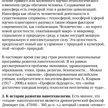
основе прямого или косвенного научно-технологического
изменения среды обитания человека. Создаваемая им
наносфера есть очередной этап в развитии цивилизаций.
Наносфера как область человеческой деятельности и
существования сопряжена с техносферой, ноосферой (сферой
научно-планетарного разума) и таким общим фактором
современности, как глобализация. Человечество – на пороге
новой целостности, охватывающей макро- и микромир,
социальную и природную среду, а также несущей мощную
материальную и инеллектуальную силу. Эта целостность
предполагает новый шаг к гармонии с природой и культурой,
этой «второй» природой.
В настоящее время уже ряд стран реализуют национальные
программы развития нанотехнологий. В их рамках
рассматриваются проблемы экономики, здравоохранения,
образования, этики, права, религии, безопасности… Можно
согласиться с «законом», сформулированным английским
учёным, изобретателем и писателем-фантастом А. Кларком
(1917 – 2008) в книге «Профили будущего», что «любая
достаточно ушедшая вперёд технология неотличима от чуда».
3. К истории развития нанотехнологии.
Есть мнение, что
«отцом» нанотехнологии является древнегреческий философ
Демокрит (ок. 470/60 – 360 до н. э.), который словом «атомос»