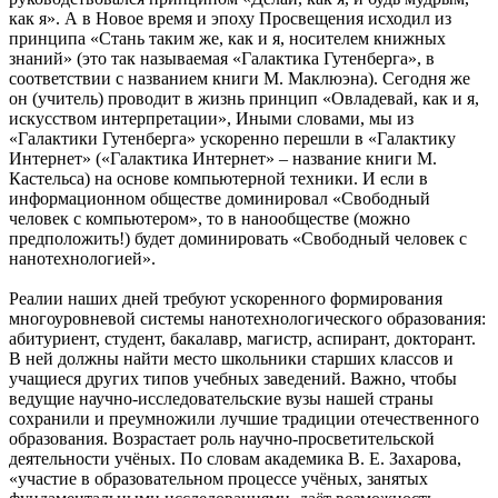
как я». А в Новое время и эпоху Просвещения исходил из
принципа «Стань таким же, как и я, носителем книжных
знаний» (это так называемая «Галактика Гутенберга», в
соответствии с названием книги М. Маклюэна). Сегодня же
он (учитель) проводит в жизнь принцип «Овладевай, как и я,
искусством интерпретации», Иными словами, мы из
«Галактики Гутенберга» ускоренно перешли в «Галактику
Интернет» («Галактика Интернет» – название книги М.
Кастельса) на основе компьютерной техники. И если в
информационном обществе доминировал «Свободный
человек с компьютером», то в нанообществе (можно
предположить!) будет доминировать «Свободный человек с
нанотехнологией».
Реалии наших дней требуют ускоренного формирования
многоуровневой системы нанотехнологического образования:
абитуриент, студент, бакалавр, магистр, аспирант, докторант.
В ней должны найти место школьники старших классов и
учащиеся других типов учебных заведений. Важно, чтобы
ведущие научно-исследовательские вузы нашей страны
сохранили и преумножили лучшие традиции отечественного
образования. Возрастает роль научно-просветительской
деятельности учёных. По словам академика В. Е. Захарова,
«участие в образовательном процессе учёных, занятых