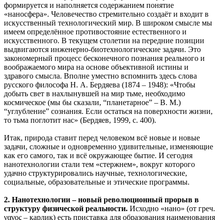
формируется и наполняется содержанием понятие
«наносфера». Человечество стремительно создаёт и входит в
искусственный технологический мир. В широком смысле мы
имеем определённое противостояние естественного и
искусственного. В текущем столетии на передние позиции
выдвигаются инженерно-биотехнологические задачи. Это
закономерный процесс бесконечного познания реального и
воображаемого мира на основе объективной истины и
здравого смысла. Вполне уместно вспомнить здесь слова
русского философа Н. А. Бердяева (1874 – 1948): «Чтобы
добыть свет в нахлынувшей на мир тьме, необходимо
космическое (мы бы сказали, “планетарное” – В. М.)
“углубление” сознания. Если остаться на поверхности жизни,
то тьма поглотит нас» (Бердяев, 1999, с. 400).
Итак, природа ставит перед человеком всё новые и новые
задачи, сложные и одновременно удивительные, изменяющие
как его самого, так и всё окружающее бытие. И сегодня
нанотехнологии стали тем «стержнем», вокруг которого
удачно структурировались научные, технологические,
социальные, образовательные и этические программы.
2. Нанотехнологии – новый революционный прорыв в
структуру физической реальности.
Исходно «нано» (от греч.
νανος – карлик) есть приставка для образования наименования