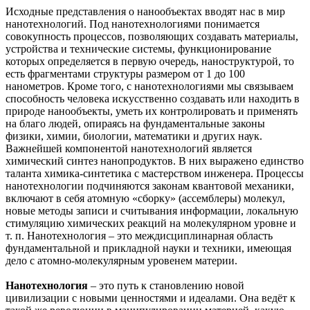
Исходные представления о нанообъектах вводят нас в мир
нанотехнологий. Под нанотехнологиями понимается
совокупность процессов, позволяющих создавать материалы,
устройства и технические системы, функционирование
которых определяется в первую очередь, наноструктурой, то
есть фрагментами структуры размером от 1 до 100
нанометров. Кроме того, с нанотехнологиями мы связываем
способность человека искусственно создавать или находить в
природе нанообъекты, уметь их контролировать и применять
на благо людей, опираясь на фундаментальные законы
физики, химии, биологии, математики и других наук.
Важнейшей компонентой нанотехнологий является
химический синтез нанопродуктов. В них выражено единство
таланта химика-синтетика с мастерством инженера. Процессы
нанотехнологии подчиняются законам квантовой механики,
включают в себя атомную «сборку» (ассемблеры) молекул,
новые методы записи и считывания информации, локальную
стимуляцию химических реакций на молекулярном уровне и
т. п. Нанотехнология – это междисциплинарная область
фундаментальной и прикладной науки и техники, имеющая
дело с атомно-молекулярным уровенем материи.
Нанотехнология
– это путь к становлению новой
цивилизации с новыми ценностями и идеалами. Она ведёт к