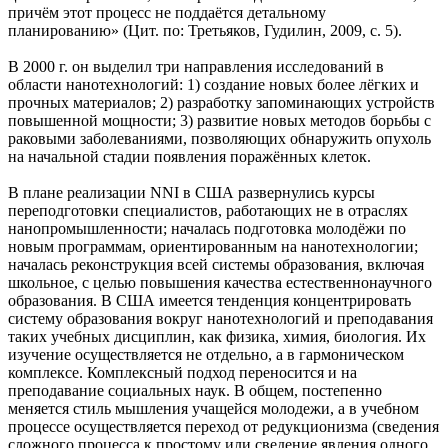
причём этот процесс не поддаётся детальному
планированию» (Цит. по: Третьяков, Гудилин, 2009, с. 5).
В 2000 г. он выделил три направления исследований в
области нанотехнологий: 1) создание новых более лёгких и
прочных материалов; 2) разработку запоминающих устройств
повышенной мощности; 3) развитие новых методов борьбы с
раковыми заболеваниями, позволяющих обнаружить опухоль
на начальной стадии появления поражённых клеток.
В плане реализации NNI в США развернулись курсы
переподготовки специалистов, работающих не в отраслях
нанопромышленности; началась подготовка молодёжи по
новым программам, ориентированным на нанотехнологии;
началась реконструкция всей системы образования, включая
школьное, с целью повышения качества естественнонаучного
образования. В США имеется тенденция концентрировать
систему образования вокруг нанотехнологий и преподавания
таких учебных дисциплин, как физика, химия, биология. Их
изучение осуществляется не отдельно, а в гармоническом
комплексе. Комплексный подход переносится и на
преподавание социальных наук. В общем, постепенно
меняется стиль мышления учащейся молодежи, а в учебном
процессе осуществляется переход от редукционизма (сведения
сложного процесса к простому или сведение явления одного