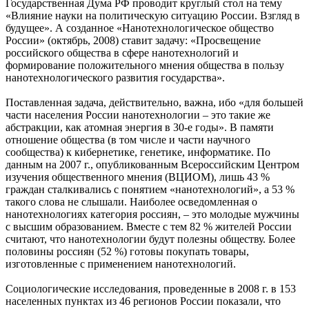
Государственная Дума РФ проводит круглый стол на тему
«Влияние науки на политическую ситуацию России. Взгляд в
будущее». А созданное «Нанотехнологическое общество
России» (октябрь, 2008) ставит задачу: «Просвещение
российского общества в сфере нанотехнологий и
формирование положительного мнения общества в пользу
нанотехнологического развития государства».
Поставленная задача, действительно, важна, ибо «для большей
части населения России нанотехнологии – это такие же
абстракции, как атомная энергия в 30-е годы». В памяти
отношение общества (в том числе и части научного
сообщества) к кибернетике, генетике, информатике. По
данным на 2007 г., опубликованным Всероссийским Центром
изучения общественного мнения (ВЦИОМ), лишь 43 %
граждан сталкивались с понятием «нанотехнологий», а 53 %
такого слова не слышали. Наиболее осведомленная о
нанотехнологиях категория россиян, – это молодые мужчины
с высшим образованием. Вместе с тем 82 % жителей России
считают, что нанотехнологии будут полезны обществу. Более
половины россиян (52 %) готовы покупать товары,
изготовленные с применением нанотехнологий.
Социологические исследования, проведенные в 2008 г. в 153
населенных пунктах из 46 регионов России показали, что