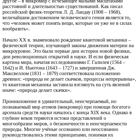
другое – в микромир с исчезающее малыми масштабами
расстояний и длительностью существований. Как писал
российский физик-теоретик Л. Д. Ландау (1908 – 1968),
величайшим достижением человеческого гения является то,
что «человек может понять вещи, которые он уже не в силах
вообразить».
Начало XX в. знаменовало рождение квантовой механики –
физической теории, изучающей законы движения материи на
микроуровне. Это были первые дни истории новой физики,
дни революционных открытий в науке. И если физическая
картина мира, начатая исследованиями Г. Галилея (1564 –
1642) и И. Ньютона (1643 – 1727) и завершенная Дж.
Максвеллом (1831 – 1879) соответствовала положению
древних: «природа не делает скачков, процессы непрерывны»,
то квантовая механика заставила взглянуть на суть явлений
иначе: «природа делает скачки».
Проникновение в удивительный, неисчерпаемый, но
познаваемый мир атомов (микромир) при помощи богатого
арсенала средств науки началось с конца XIX века. Однако в
глубине веков теряются истоки представлений о
многообразии миров, о бесконечности и неисчерпаемости
природы. Многие учёные осознанно или неосознанно
руководствовались этими принципами, понимая их