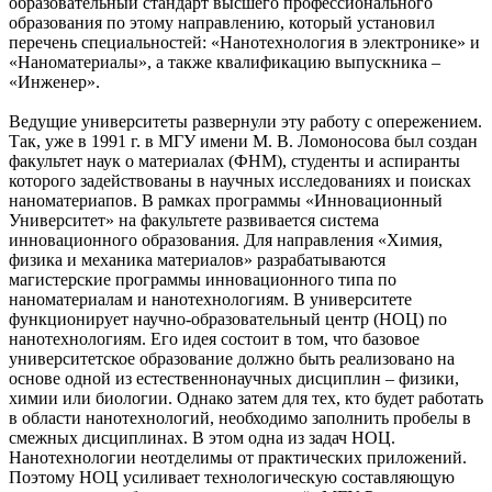
образовательный стандарт высшего профессионального
образования по этому направлению, который установил
перечень специальностей: «Нанотехнология в электронике» и
«Наноматериалы», а также квалификацию выпускника –
«Инженер».
Ведущие университеты развернули эту работу с опережением.
Так, уже в 1991 г. в МГУ имени М. В. Ломоносова был создан
факультет наук о материалах (ФНМ), студенты и аспиранты
которого задействованы в научных исследованиях и поисках
наноматериапов. В рамках программы «Инновационный
Университет» на факультете развивается система
инновационного образования. Для направления «Химия,
физика и механика материалов» разрабатываются
магистерские программы инновационного типа по
наноматериалам и нанотехнологиям. В университете
функционирует научно-образовательный центр (НОЦ) по
нанотехнологиям. Его идея состоит в том, что базовое
университетское образование должно быть реализовано на
основе одной из естественнонаучных дисциплин – физики,
химии или биологии. Однако затем для тех, кто будет работать
в области нанотехнологий, необходимо заполнить пробелы в
смежных дисциплинах. В этом одна из задач НОЦ.
Нанотехнологии неотделимы от практических приложений.
Поэтому НОЦ усиливает технологическую составляющую