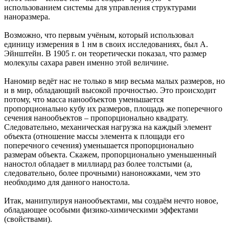
использованием системы для управления структурами
наноразмера.
Возможно, что первым учёным, который использовал
единицу измерения в 1 нм в своих исследованиях, был А.
Эйнштейн. В 1905 г. он теоретически показал, что размер
молекулы сахара равен именно этой величине.
Наномир ведёт нас не только в мир весьма малых размеров, но
и в мир, обладающий высокой прочностью. Это происходит
потому, что масса нанообъектов уменьшается
пропорционально кубу их размеров, площадь же поперечного
сечения нанообъектов – пропорционально квадрату.
Следовательно, механическая нагрузка на каждый элемент
объекта (отношение массы элемента к площади его
поперечного сечения) уменьшается пропорционально
размерам объекта. Скажем, пропорционально уменьшенный
наностол обладает в миллиард раз более толстыми (а,
следовательно, более прочными) наноножками, чем это
необходимо для данного наностола.
Итак, манипулируя нанообъектами, мы создаём нечто новое,
обладающее особыми физико-химическими эффектами
(свойствами).