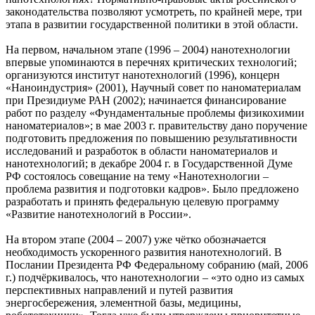
законодательства позволяют усмотреть, по крайней мере, три
этапа в развитии государственной политики в этой области.
На первом, начальном этапе (1996 – 2004) нанотехнологии
впервые упоминаются в перечнях критических технологий;
организуются институт нанотехнологий (1996), концерн
«Наноиндустрия» (2001), Научный совет по наноматериалам
при Президиуме РАН (2002); начинается финансирование
работ по разделу «Фундаментальные проблемы физикохимии
наноматериалов»; в мае 2003 г. правительству дано поручение
подготовить предложения по повышению результативности
исследований и разработок в области наноматериалов и
нанотехнологий; в декабре 2004 г. в Государственной Думе
РФ состоялось совещание на тему «Нанотехнологии –
проблема развития и подготовки кадров». Было предложено
разработать и принять федеральную целевую программу
«Развитие нанотехнологий в России».
На втором этапе (2004 – 2007) уже чётко обозначается
необходимость ускоренного развития нанотехнологий. В
Послании Президента РФ Федеральному собранию (май, 2006
г.) подчёркивалось, что нанотехнологии – «это одно из самых
перспективных направлений и путей развития
энергосбережения, элементной базы, медицины,