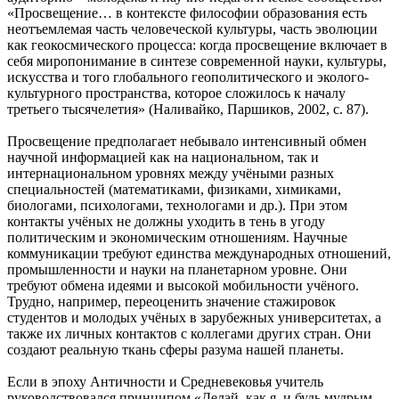
«Просвещение… в контексте философии образования есть
неотъемлемая часть человеческой культуры, часть эволюции
как геокосмического процесса: когда просвещение включает в
себя миропонимание в синтезе современной науки, культуры,
искусства и того глобального геополитического и эколого-
культурного пространства, которое сложилось к началу
третьего тысячелетия» (Наливайко, Паршиков, 2002, с. 87).
Просвещение предполагает небывало интенсивный обмен
научной информацией как на национальном, так и
интернациональном уровнях между учёными разных
специальностей (математиками, физиками, химиками,
биологами, психологами, технологами и др.). При этом
контакты учёных не должны уходить в тень в угоду
политическим и экономическим отношениям. Научные
коммуникации требуют единства международных отношений,
промышленности и науки на планетарном уровне. Они
требуют обмена идеями и высокой мобильности учёного.
Трудно, например, переоценить значение стажировок
студентов и молодых учёных в зарубежных университетах, а
также их личных контактов с коллегами других стран. Они
создают реальную ткань сферы разума нашей планеты.
Если в эпоху Античности и Средневековья учитель
руководствовался принципом «Делай, как я, и будь мудрым,