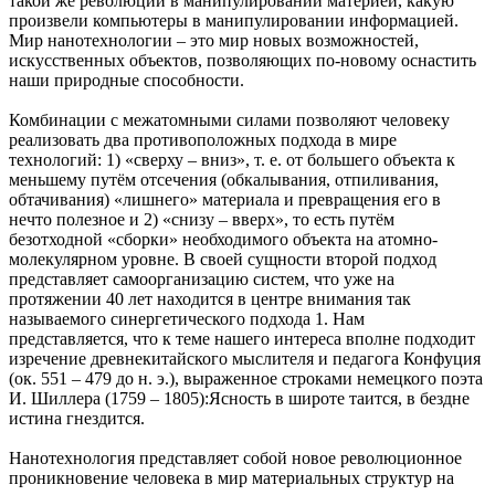
такой же революции в манипулировании материей, какую
произвели компьютеры в манипулировании информацией.
Мир нанотехнологии – это мир новых возможностей,
искусственных объектов, позволяющих по-новому оснастить
наши природные способности.
Комбинации с межатомными силами позволяют человеку
реализовать два противоположных подхода в мире
технологий: 1) «сверху – вниз», т. е. от большего объекта к
меньшему путём отсечения (обкалывания, отпиливания,
обтачивания) «лишнего» материала и превращения его в
нечто полезное и 2) «снизу – вверх», то есть путём
безотходной «сборки» необходимого объекта на атомно-
молекулярном уровне. В своей сущности второй подход
представляет самоорганизацию систем, что уже на
протяжении 40 лет находится в центре внимания так
называемого синергетического подхода 1. Нам
представляется, что к теме нашего интереса вполне подходит
изречение древнекитайского мыслителя и педагога Конфуция
(ок. 551 – 479 до н. э.), выраженное строками немецкого поэта
И. Шиллера (1759 – 1805):Ясность в широте таится, в бездне
истина гнездится.
Нанотехнология представляет собой новое революционное
проникновение человека в мир материальных структур на