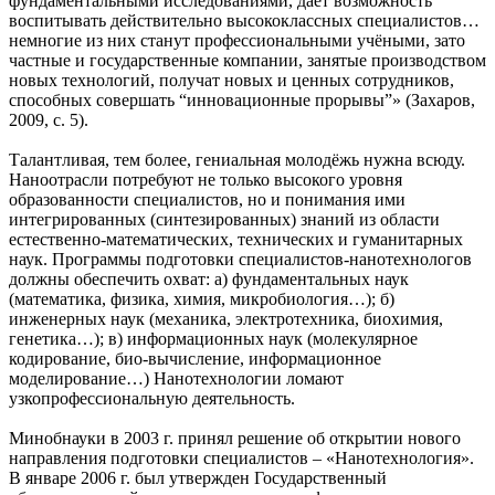
фундаментальными исследованиями, даёт возможность
воспитывать действительно высококлассных специалистов…
немногие из них станут профессиональными учёными, зато
частные и государственные компании, занятые производством
новых технологий, получат новых и ценных сотрудников,
способных совершать “инновационные прорывы”» (Захаров,
2009, с. 5).
Талантливая, тем более, гениальная молодёжь нужна всюду.
Наноотрасли потребуют не только высокого уровня
образованности специалистов, но и понимания ими
интегрированных (синтезированных) знаний из области
естественно-математических, технических и гуманитарных
наук. Программы подготовки специалистов-нанотехнологов
должны обеспечить охват: а) фундаментальных наук
(математика, физика, химия, микробиология…); б)
инженерных наук (механика, электротехника, биохимия,
генетика…); в) информационных наук (молекулярное
кодирование, био-вычисление, информационное
моделирование…) Нанотехнологии ломают
узкопрофессиональную деятельность.
Минобнауки в 2003 г. принял решение об открытии нового
направления подготовки специалистов – «Нанотехнология».
В январе 2006 г. был утвержден Государственный