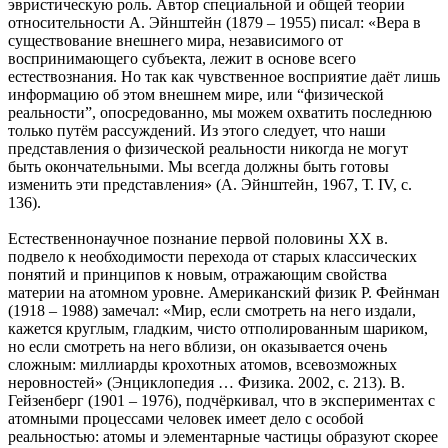
эвристическую роль. Автор специальной и общей теории
относительности А. Эйнштейн (1879 – 1955) писал: «Вера в
существование внешнего мира, независимого от
воспринимающего субъекта, лежит в основе всего
естествознания. Но так как чувственное восприятие даёт лишь
информацию об этом внешнем мире, или “физической
реальности”, опосредованно, мы можем охватить последнюю
только путём рассуждений. Из этого следует, что наши
представления о физической реальности никогда не могут
быть окончательными. Мы всегда должны быть готовы
изменить эти представления» (А. Эйнштейн, 1967, Т. IV, с.
136).
Естественнонаучное познание первой половины XX в.
подвело к необходимости перехода от старых классических
понятий и принципов к новым, отражающим свойства
материи на атомном уровне. Американский физик Р. Фейнман
(1918 – 1988) замечал: «Мир, если смотреть на него издали,
кажется круглым, гладким, чисто отполированным шариком,
но если смотреть на него вблизи, он оказывается очень
сложным: миллиарды крохотных атомов, всевозможных
неровностей» (Энциклопедия … Физика. 2002, с. 213). В.
Гейзенберг (1901 – 1976), подчёркивал, что в экспериментах с
атомными процессами человек имеет дело с особой
реальностью: атомы и элементарные частицы образуют скорее