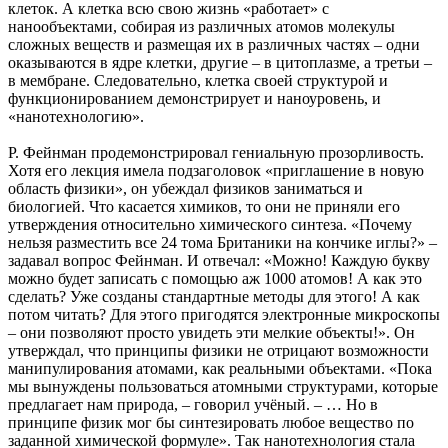
клеток. А клетка всю свою жизнь «работает» с
нанообъектами, собирая из различных атомов молекулы
сложных веществ и размещая их в различных частях – одни
оказываются в ядре клетки, другие – в цитоплазме, а третьи –
в мембране. Следовательно, клетка своей структурой и
функционированием демонстрирует и наноуровень, и
«нанотехнологию».
Р. Фейнман продемонстрировал гениальную прозорливость.
Хотя его лекция имела подзаголовок «приглашение в новую
область физики», он убеждал физиков заниматься и
биологией. Что касается химиков, то они не приняли его
утверждения относительно химического синтеза. «Почему
нельзя разместить все 24 тома Британики на кончике иглы?» –
задавал вопрос Фейнман. И отвечал: «Можно! Каждую букву
можно будет записать с помощью аж 1000 атомов! А как это
сделать? Уже созданы стандартные методы для этого! А как
потом читать? Для этого пригодятся электронные микроскопы
– они позволяют просто увидеть эти мелкие объекты!». Он
утверждал, что принципы физики не отрицают возможности
манипулирования атомами, как реальными объектами. «Пока
мы вынуждены пользоваться атомными структурами, которые
предлагает нам природа, – говорил учёный. – … Но в
принципе физик мог бы синтезировать любое вещество по
заданной химической формуле». Так нанотехнология стала