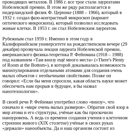
проводящих металлов. В 1986 г. все трое стали лауреатами
Нобелевской премии. В этом же ряду располагается и
нидерландский физик Ф. Цернике (1888 – 1966), который в
1932 г. создал фазо-контрастный микроскоп (вариант
оптического микроскопа), который позволил исследовать
живые клетки. В 1953 г. он стал Нобелевским лауреатом.
Рубежным стал 1959 г. Именно в этом году в
Калифорнийском университете на рождественском вечере (29
декабря) прозвучала лекция лауреата Нобелевской премии,
американского физика-теоретика Р. Фейнмана (1918 – 1988)
под названием «Там внизу ещё много места» («There's Plenty
of Room at the Bottom»), в которой доказывалась возможность
манипулирования отдельными атомами для создания очень
малых объектов с необычными свойствами. Позже он
говорил: «Если бы меня спросили, какая область науки может
обеспечить нам прорыв в будущее, я бы назвал
нанотехнологии».
В своей речи Р. Фейнман употребил слово «внизу», что
означало в «мире очень малых размеров». Обратив свой взор в
мир атома и его структуры, учёные как бы проскочили
наноуровень. А ведь со времени создания учения о клеточном
строении живого (XIX столетие) учёные в своих руках
«держали» нанообъекты. Да и наш организм состоит из