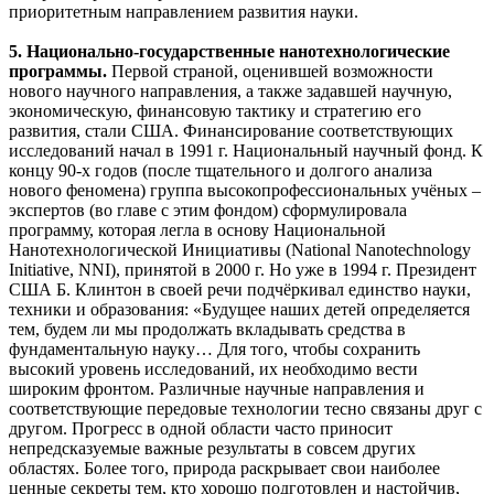
приоритетным направлением развития науки.
5. Национально-государственные нанотехнологические
программы.
Первой страной, оценившей возможности
нового научного направления, а также задавшей научную,
экономическую, финансовую тактику и стратегию его
развития, стали США. Финансирование соответствующих
исследований начал в 1991 г. Национальный научный фонд. К
концу 90-х годов (после тщательного и долгого анализа
нового феномена) группа высокопрофессиональных учёных –
экспертов (во главе с этим фондом) сформулировала
программу, которая легла в основу Национальной
Нанотехнологической Инициативы (National Nanotechnology
Initiative, NNI), принятой в 2000 г. Но уже в 1994 г. Президент
США Б. Клинтон в своей речи подчёркивал единство науки,
техники и образования: «Будущее наших детей определяется
тем, будем ли мы продолжать вкладывать средства в
фундаментальную науку… Для того, чтобы сохранить
высокий уровень исследований, их необходимо вести
широким фронтом. Различные научные направления и
соответствующие передовые технологии тесно связаны друг с
другом. Прогресс в одной области часто приносит
непредсказуемые важные результаты в совсем других
областях. Более того, природа раскрывает свои наиболее
ценные секреты тем, кто хорошо подготовлен и настойчив,