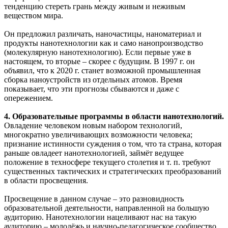
тенденцию стереть грань между живым и неживым
веществом мира.
Он предложил различать, наночастицы, наноматериал и
продукты нанотехнологии как и само нанопроизводство
(молекулярную нанотехнологию). Если первые уже в
настоящем, то вторые – скорее с будущим. В 1997 г. он
объявил, что к 2020 г. станет возможной промышленная
сборка наноустройств из отдельных атомов. Время
показывает, что эти прогнозы сбываются и даже с
опережением.
4. Образовательные программы в области нанотехнологий.
Овладение человеком новым набором технологий,
многократно увеличивающих возможности человека;
признание истинности суждения о том, что та страна, которая
раньше овладеет нанотехнологией, займёт ведущее
положение в техносфере текущего столетия и т. п. требуют
существенных тактических и стратегических преобразований
в области просвещения.
Просвещение в данном случае – это разновидность
образовательной деятельности, направленной на большую
аудиторию. Нанотехнологии нацеливают нас на такую
аудиторию – молодёжь и научно-педагогическое сообщество.