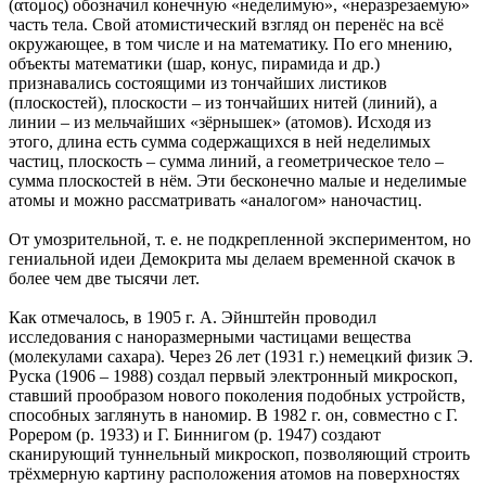
(ατομος) обозначил конечную «неделимую», «неразрезаемую»
часть тела. Свой атомистический взгляд он перенёс на всё
окружающее, в том числе и на математику. По его мнению,
объекты математики (шар, конус, пирамида и др.)
признавались состоящими из тончайших листиков
(плоскостей), плоскости – из тончайших нитей (линий), а
линии – из мельчайших «зёрнышек» (атомов). Исходя из
этого, длина есть сумма содержащихся в ней неделимых
частиц, плоскость – сумма линий, а геометрическое тело –
сумма плоскостей в нём. Эти бесконечно малые и неделимые
атомы и можно рассматривать «аналогом» наночастиц.
От умозрительной, т. е. не подкрепленной экспериментом, но
гениальной идеи Демокрита мы делаем временной скачок в
более чем две тысячи лет.
Как отмечалось, в 1905 г. А. Эйнштейн проводил
исследования с наноразмерными частицами вещества
(молекулами сахара). Через 26 лет (1931 г.) немецкий физик Э.
Руска (1906 – 1988) создал первый электронный микроскоп,
ставший прообразом нового поколения подобных устройств,
способных заглянуть в наномир. В 1982 г. он, совместно с Г.
Рорером (р. 1933) и Г. Биннигом (р. 1947) создают
сканирующий туннельный микроскоп, позволяющий строить
трёхмерную картину расположения атомов на поверхностях