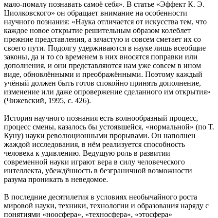
мало-помалу познавать самоё себя». В статье «Эффект К. Э.
Циолковского» он обращает внимание на особенности
научного познания: «Наука отличается от искусства тем, что
каждое новое открытие решительным образом колеблет
прежние представления, а зачастую и совсем сметает их со
своего пути. Подолгу удерживаются в науке лишь всеобщие
законы, да и то со временем в них вносятся поправки или
дополнения, и они представляются нам уже совсем в ином
виде, обновлёнными и преображёнными. Поэтому каждый
учёный должен быть готов спокойно принять дополнение,
изменение или даже опровержение сделанного им открытия»
(Чижевский, 1995, с. 426).
История научного познания есть волнообразный процесс,
процесс смены, казалось бы устоявшейся, «нормальной» (по Т.
Куну) науки революционными прорывами. Он наполнен
жаждой исследования, в нём реализуется способность
человека к удивлению. Ведущую роль в развитии
современной науки играют вера в силу человеческого
интеллекта, убеждённость в безграничной возможности
разума проникать в неведомое.
В последние десятилетия в условиях необычайного роста
мировой науки, техники, технологии и образования наряду с
понятиями «ноосфера», «техносфера», «этосфера»